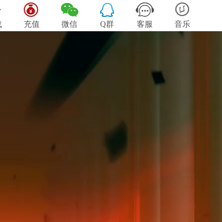
载
充值
微信
Q群
客服
音乐