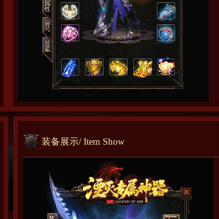
装备展示
/ Item Show
抵制不良游戏 拒绝盗版游戏 注意自我保护 谨防上当受骗 适度游戏益脑 沉迷
All rights reserved. 版权所有 本游戏由【湮灭专属神器】独家开发运营
网站美术设计由：极速美工
www.918ps.com
提供设计制作(不参与游戏开发与运