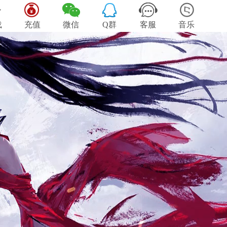
载
充值
微信
Q群
客服
音乐