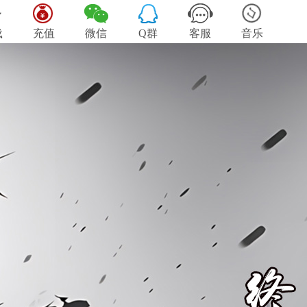
载
充值
微信
Q群
客服
音乐